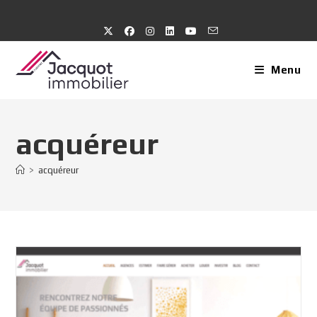
Skip
to
content
Menu
acquéreur
>
acquéreur