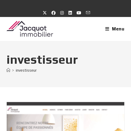
Skip
to
content
Menu
investisseur
>
investisseur